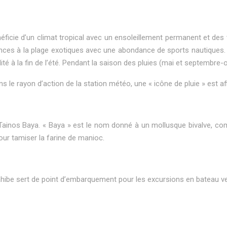
néficie d’un climat tropical avec un ensoleillement permanent et des
acances à la plage exotiques avec une abondance de sports nautiques
 à la fin de l’été. Pendant la saison des pluies (mai et septembre-oc
ans le rayon d’action de la station météo, une « icône de pluie » est a
t Tainos Baya. « Baya » est le nom donné à un mollusque bivalve, c
our tamiser la farine de manioc.
ahibe sert de point d’embarquement pour les excursions en bateau vers