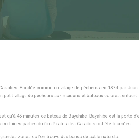
 Caraïbes. Fondée comme un village de pêcheurs en 1874 par Juan Bri
un petit village de pêcheurs aux maisons et bateaux colorés, entouré 
st qu’à 45 minutes de bateau de Bayahibe. Bayahibe est la porte d’ent
ù certaines parties du film Pirates des Caraïbes ont été tournées.
e grandes zones où l’on trouve des bancs de sable naturels.