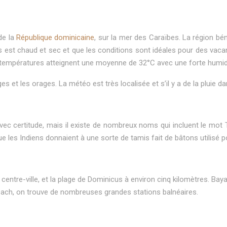
de la
République dominicaine
, sur la mer des Caraïbes. La région bé
emps est chaud et sec et que les conditions sont idéales pour des v
es températures atteignent une moyenne de 32°C avec une forte humidité
es et les orages. La météo est très localisée et s’il y a de la pluie d
avec certitude, mais il existe de nombreux noms qui incluent le mo
e les Indiens donnaient à une sorte de tamis fait de bâtons utilisé p
centre-ville, et la plage de Dominicus à environ cinq kilomètres. Bay
each, on trouve de nombreuses grandes stations balnéaires.